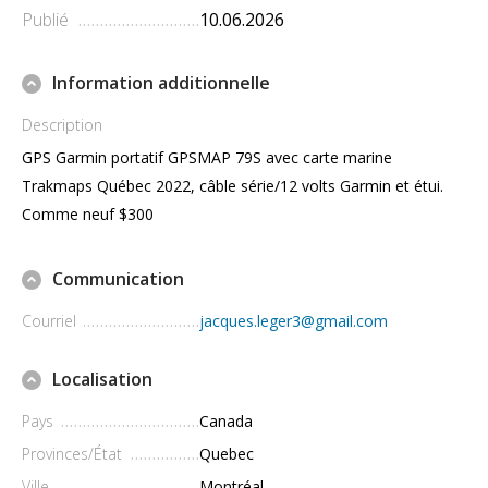
Publié
10.06.2026
Information additionnelle
Description
GPS Garmin portatif GPSMAP 79S avec carte marine
Trakmaps Québec 2022, câble série/12 volts Garmin et étui.
Comme neuf $300
Communication
Courriel
jacques.leger3@gmail.com
Localisation
Pays
Canada
Provinces/État
Quebec
Ville
Montréal