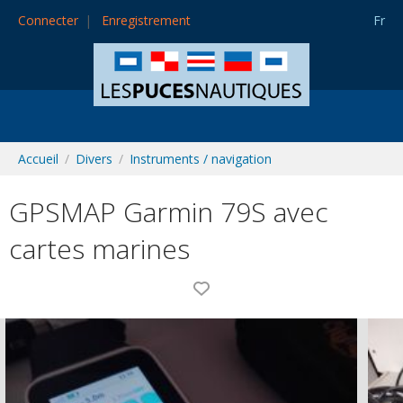
Connecter
Enregistrement
Fr
Accueil
Divers
Instruments / navigation
GPSMAP Garmin 79S avec
cartes marines