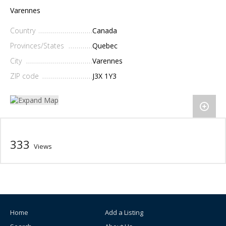
Varennes
Country
Canada
Provinces/States
Quebec
City
Varennes
ZIP code
J3X 1Y3
333
Views
Home
Add a Listing