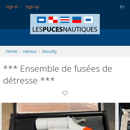
Sign in
Sign up
En
Home
various
Security
*** Ensemble de fusées de
détresse ***