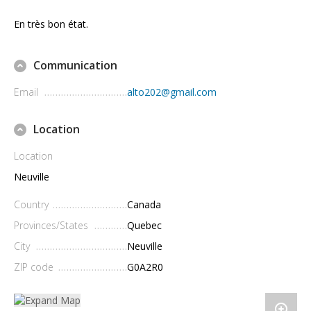
En très bon état.
Communication
Email
alto202@gmail.com
Location
Location
Neuville
Country
Canada
Provinces/States
Quebec
City
Neuville
ZIP code
G0A2R0