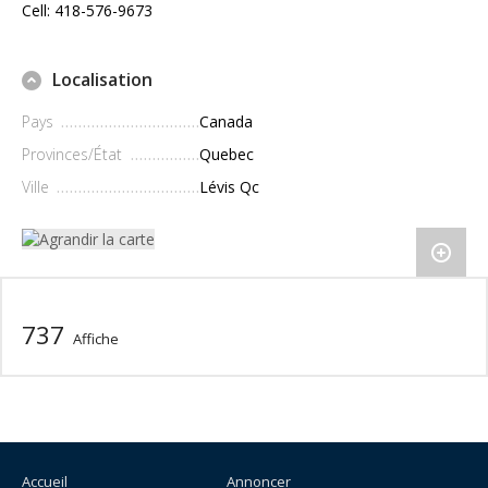
Cell: 418-576-9673
Localisation
Pays
Canada
Provinces/État
Quebec
Ville
Lévis Qc
737
Affiche
Accueil
Annoncer